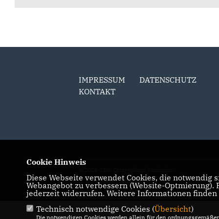
IMPRESSUM
DATENSCHUTZ
KONTAKT
Cookie Hinweis
@2026 CDU Ortsverband Saulheim
Diese Webseite verwendet Cookies, die notwendig si
Alle Rechte vorbehalten.
Webangebot zu verbessern (Website-Optmierung). Fü
jederzeit widerrufen. Weitere Informationen finden
Technisch notwendige Cookies (
Übersicht
)
Die notwendigen Cookies werden allein für den ordnungsgemäßen 