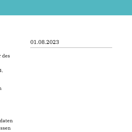
01.08.2023
r des
4.
m
idaten
essen