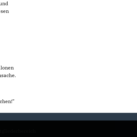
 und
esen
alonen
nsache.
chen!”
tgliederbereich